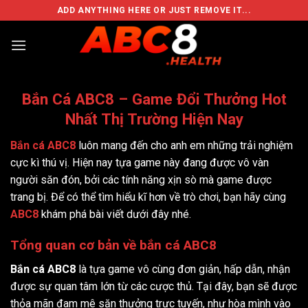
Skip
ADD ANYTHING HERE OR JUST REMOVE IT...
to
content
Bắn Cá ABC8 – Game Đổi Thưởng Hot
Nhất Thị Trường Hiện Nay
Bắn cá ABC8
luôn mang đến cho anh em những trải nghiệm
cực kì thú vị. Hiện nay tựa game này đang được vô vàn
người săn đón, bởi các tính năng xịn sò mà game được
trang bị. Để có thể tìm hiểu kĩ hơn về trò chơi, bạn hãy cùng
ABC8
khám phá bài viết dưới đây nhé.
Tổng quan cơ bản về bắn cá ABC8
Bắn cá ABC8
là tựa game vô cùng đơn giản, hấp dẫn, nhận
được sự quan tâm lớn từ các cược thủ. Tại đây, bạn sẽ được
thỏa mãn đam mê săn thưởng trực tuyến, như hòa mình vào