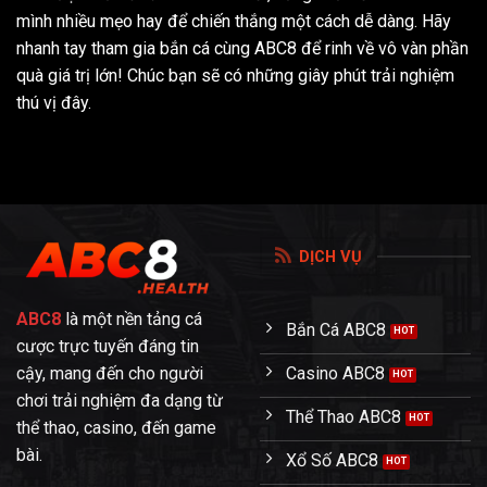
mình nhiều mẹo hay để chiến thắng một cách dễ dàng. Hãy
nhanh tay tham gia bắn cá cùng ABC8 để rinh về vô vàn phần
quà giá trị lớn! Chúc bạn sẽ có những giây phút trải nghiệm
thú vị đây.
DỊCH VỤ
ABC8
là một nền tảng cá
Bắn Cá ABC8
cược trực tuyến đáng tin
cậy, mang đến cho người
Casino ABC8
chơi trải nghiệm đa dạng từ
Thể Thao ABC8
thể thao, casino, đến game
bài.
Xổ Số ABC8