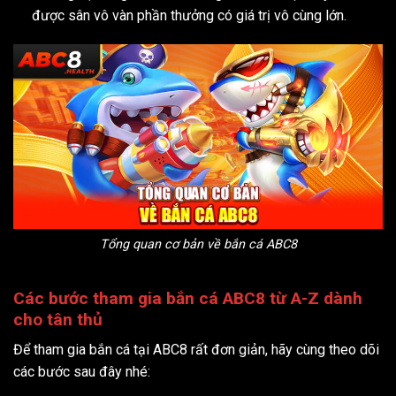
được sân vô vàn phần thưởng có giá trị vô cùng lớn.
Tổng quan cơ bản về
bắn cá ABC8
Các bước tham gia bắn cá ABC8 từ A-Z dành
cho tân thủ
Để tham gia bắn cá tại ABC8 rất đơn giản, hãy cùng theo dõi
các bước sau đây nhé: